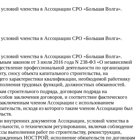
 условий членства в Ассоциации СРО «Большая Волга».
 условий членства в Ассоциации СРО «Большая Волга».
 условий членства в Ассоциации СРО «Большая Волга».
льным законом от 3 июля 2016 года N 238-ФЗ «О независимой
ствление профессиональной деятельности по организации
ту, сносу объекта капитального строительства, на
щего характеристики квалификации, необходимой работнику
ыполнения трудовых функций, должностных обязанностей.
ам строительного подряда, договорам подряда на
обов заключения договоров, и соответствие фактического
а, заключенным членом Ассоциации с использованием
зательств, исходя из которого таким членом Ассоциации был
льств.
и внутренних документов Ассоциации, условий членства в
ельности, о техническом регулировании, включая соблюдение
сы выполнения работ по строительству, реконструкции,
твержденных НОСТРОЙ; исполнение обязательств по договорам