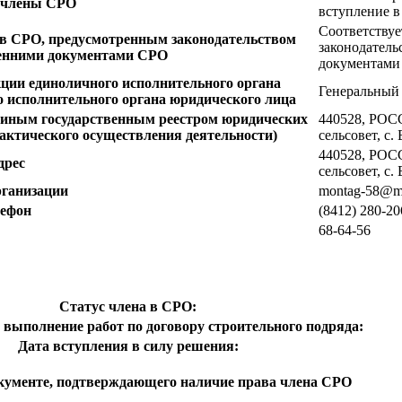
 члены СРО
вступление в
Соответствуе
 в СРО, предусмотренным законодательством
законодатель
ренними документами СРО
документам
ции единоличного исполнительного органа
Генеральный
о исполнительного органа юридического лица
Единым государственным реестром юридических
440528, РОСС
актического осуществления деятельности)
сельсовет, с.
440528, РОСС
дрес
сельсовет, с.
рганизации
montag-58@ma
лефон
(8412) 280-20
68-64-56
Статус члена в СРО:
 выполнение работ по договору строительного подряда:
Дата вступления в силу решения:
кументе, подтверждающего наличие права члена СРО