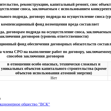
тельство, реконструкцию, капитальный ремонт, снос объект
уществление сноса, заключаемым с использованием конкурент
ьного подряда, договору подряда на осуществление сноса (у
в компенсационный фонд возмещения вреда составляет
яда, договорам подряда на осуществление сноса, заключаемы
заключения договоров (уровень ответственности)
ационный фонд обеспечения договорных обязательств состав
а члена СРО на выполнение работ по договору, заключаемом
способов заключения договоров
в отношении особо опасных, технически сложных и
уникальных объектов капитального строительства (кроме
объектов использования атомной энергии)
Нет
0
акционерное общество "ВСК"