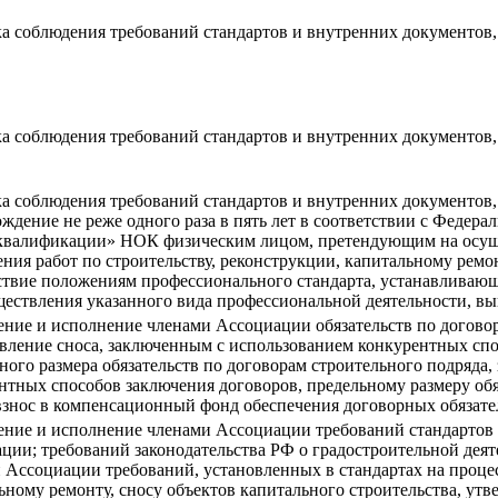
а соблюдения требований стандартов и внутренних документов,
а соблюдения требований стандартов и внутренних документов,
а соблюдения требований стандартов и внутренних документов,
ждение не реже одного раза в пять лет в соответствии с Федера
квалификации» НОК физическим лицом, претендующим на осуще
ния работ по строительству, реконструкции, капитальному ремон
ствие положениям профессионального стандарта, устанавливаю
ществления указанного вида профессиональной деятельности, в
ние и исполнение членами Ассоциации обязательств по договор
вление сноса, заключенным с использованием конкурентных спос
ного размера обязательств по договорам строительного подряд
нтных способов заключения договоров, предельному размеру обя
взнос в компенсационный фонд обеспечения договорных обязате
ние и исполнение членами Ассоциации требований стандартов 
ции; требований законодательства РФ о градостроительной деят
 Ассоциации требований, установленных в стандартах на процес
ьному ремонту, сносу объектов капитального строительства, у