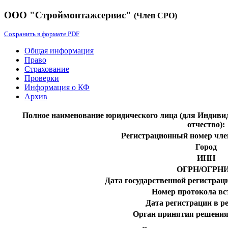
ООО "Строймонтажсервис"
(Член СРО)
Сохранить в формате PDF
Общая информация
Право
Страхование
Проверки
Информация о КФ
Архив
Полное наименование юридического лица (для Индиви
отчество):
Регистрационный номер чле
Город
ИНН
ОГРН/ОГРН
Дата государственной регистрац
Номер протокола вс
Дата регистрации в р
Орган принятия решения