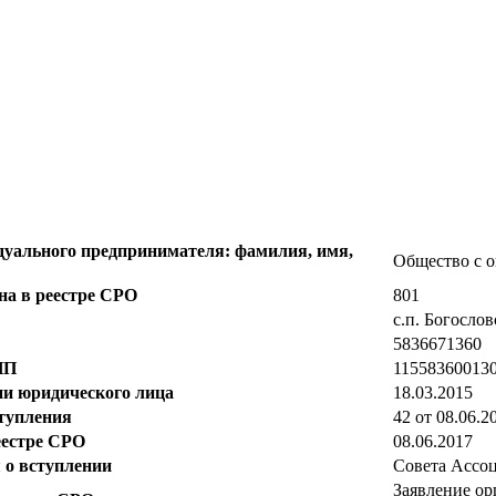
дуального предпринимателя: фамилия, имя,
Общество с 
на в реестре СРО
801
с.п. Богослов
5836671360
ИП
11558360013
ии юридического лица
18.03.2015
тупления
42 от 08.06.20
еестре СРО
08.06.2017
 о вступлении
Совета Ассо
Заявление ор