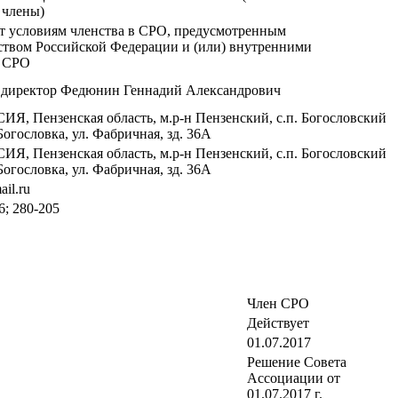
 члены)
т условиям членства в СРО, предусмотренным
ством Российской Федерации и (или) внутренними
и СРО
 директор Федюнин Геннадий Александрович
ИЯ, Пензенская область, м.р-н Пензенский, с.п. Богословский
 Богословка, ул. Фабричная, зд. 36А
ИЯ, Пензенская область, м.р-н Пензенский, с.п. Богословский
 Богословка, ул. Фабричная, зд. 36А
il.ru
6; 280-205
Член СРО
Действует
01.07.2017
Решение Совета
Ассоциации от
01.07.2017 г.