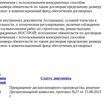
аключенным с использованием конкурентных способов
размера обязательств по таким договорам предельному размеру
н взнос в компенсационный фонд обеспечения договорных
и внутренних документов Ассоциации, условий членства в
ельности, о техническом регулировании, включая соблюдение
сы выполнения работ по строительству, реконструкции,
твержденных НОСТРОЙ; исполнение обязательств по договорам
аключенным с использованием конкурентных способов
размера обязательств по таким договорам предельному размеру
н взнос в компенсационный фонд обеспечения договорных
к
ения
Статус документа
ний
Прекращение дисциплинарного производства, решение
3
Дисциплинарной комиссии, протокол №27 от 15.08.2023
г.