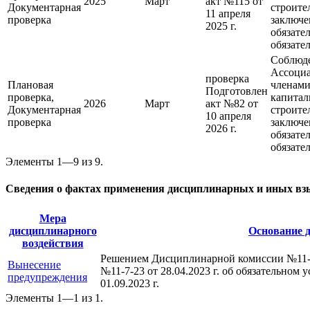
2025
Март
акт №115 от
Документарная
строите
11 апреля
проверка
заключе
2025 г.
обязате
обязател
Соблюде
Ассоциа
проверка
Плановая
членами
Подготовлен
проверка,
капитал
2026
Март
акт №82 от
Документарная
строите
10 апреля
проверка
заключе
2026 г.
обязате
обязател
Элементы 1—9 из 9.
Сведения о фактах применения дисциплинарных и иных вз
Мера
дисциплинарного
Основание 
воздействия
Решением Дисциплинарной комиссии №11-7-
Вынесение
№11-7-23 от 28.04.2023 г. об обязательном
предупреждения
01.09.2023 г.
Элементы 1—1 из 1.