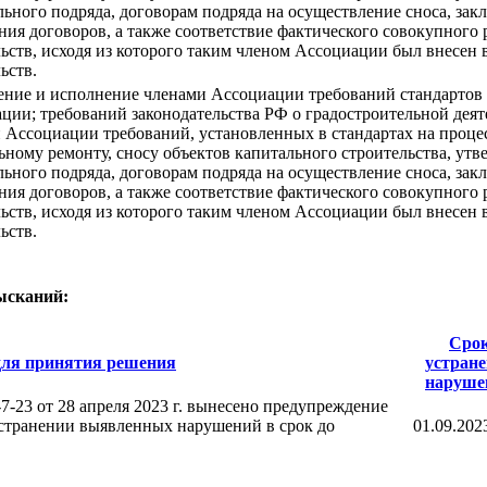
льного подряда, договорам подряда на осуществление сноса, з
ния договоров, а также соответствие фактического совокупного 
льств, исходя из которого таким членом Ассоциации был внесе
ьств.
ние и исполнение членами Ассоциации требований стандартов 
ции; требований законодательства РФ о градостроительной деят
 Ассоциации требований, установленных в стандартах на процес
ьному ремонту, сносу объектов капитального строительства, у
льного подряда, договорам подряда на осуществление сноса, з
ния договоров, а также соответствие фактического совокупного 
льств, исходя из которого таким членом Ассоциации был внесе
ьств.
ысканий:
Сро
для принятия решения
устран
наруше
23 от 28 апреля 2023 г. вынесено предупреждение
 устранении выявленных нарушений в срок до
01.09.202