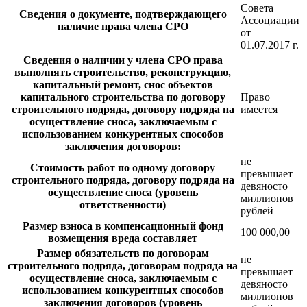
Совета
Сведения о документе, подтверждающего
Ассоциации
наличие права члена СРО
от
01.07.2017 г.
Сведения о наличии у члена СРО права
выполнять строительство, реконструкцию,
капитальный ремонт, снос объектов
капитального строительства по договору
Право
строительного подряда, договору подряда на
имеется
осуществление сноса, заключаемым с
использованием конкурентных способов
заключения договоров:
не
Стоимость работ по одному договору
превышает
строительного подряда, договору подряда на
девяносто
осуществление сноса (уровень
миллионов
ответственности)
рублей
Размер взноса в компенсационный фонд
100 000,00
возмещения вреда составляет
Размер обязательств по договорам
не
строительного подряда, договорам подряда на
превышает
осуществление сноса, заключаемым с
девяносто
использованием конкурентных способов
миллионов
заключения договоров (уровень