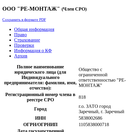
ООО "РЕ-МОНТАЖ"
(Член СРО)
Сохранить в формате PDF
Общая информация
Право
Страхование
Проверки
Информация о КФ
Архив
Полное наименование
Общество с
юридического лица (для
ограниченной
Индивидуального
ответственностью "РЕ-
предпринимателя: фамилия, имя,
МОНТАЖ"
отчество):
Регистрационный номер члена в
818
реестре СРО
г.о. ЗАТО город
Город
Заречный, г. Заречный
ИНН
5838002686
ОГРН/ОГРНИП
1105838000718
Дата государственной