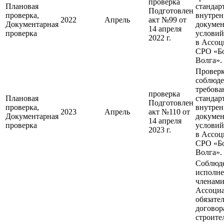
проверка
Плановая
стандар
Подготовлен
проверка,
внутре
2022
Апрель
акт №99 от
Документарная
докумен
14 апреля
проверка
условий
2022 г.
в Ассо
СРО «Б
Волга».
Провер
соблюд
требова
проверка
Плановая
стандар
Подготовлен
проверка,
внутре
2023
Апрель
акт №110 от
Документарная
докумен
14 апреля
проверка
условий
2023 г.
в Ассо
СРО «Б
Волга».
Соблюд
исполн
членам
Ассоци
обязате
договор
строите