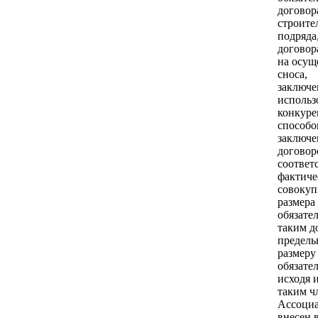
договор
строите
подряда
договор
на осущ
сноса,
заключе
использ
конкур
способо
заключе
договор
соответ
фактиче
совокуп
размера
обязате
таким д
предель
размеру
обязател
исходя 
таким ч
Ассоци
внесен 