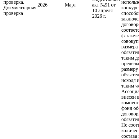
проверка,
использ
2026
Март
акт №91 от
Документарная
конкур
10 апреля
проверка
способо
2026 г.
заключе
договор
соответ
фактиче
совокуп
размера
обязате
таким д
предель
размеру
обязател
исходя 
таким ч
Ассоци
внесен 
компен
фонд об
догово
обязател
Не соот
количес
состава