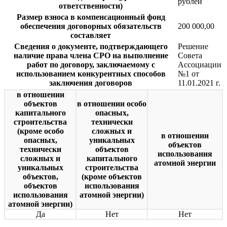
рублей
ответственности)
Размер взноса в компенсационный фонд
обеспечения договорных обязательств
200 000,00
составляет
Сведения о документе, подтверждающего
Решение
наличие права члена СРО на выполнение
Совета
работ по договору, заключаемому с
Ассоциации
использованием конкурентных способов
№1 от
заключения договоров
11.01.2021 г.
в отношении
объектов
в отношении особо
капитального
опасных,
строительства
технически
(кроме особо
сложных и
в отношении
опасных,
уникальных
объектов
технически
объектов
использования
сложных и
капитального
атомной энергии
уникальных
строительства
объектов,
(кроме объектов
объектов
использования
использования
атомной энергии)
атомной энергии)
Да
Нет
Нет