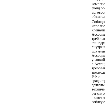
компен
фонд об
догово
обязател
Соблюд
исполн
членам
Ассоци
требова
стандар
внутре
докумен
Ассоци
условий
в Ассоц
требова
законод
РФ о
градост
деятель
техниче
регулир
включая
соблюд