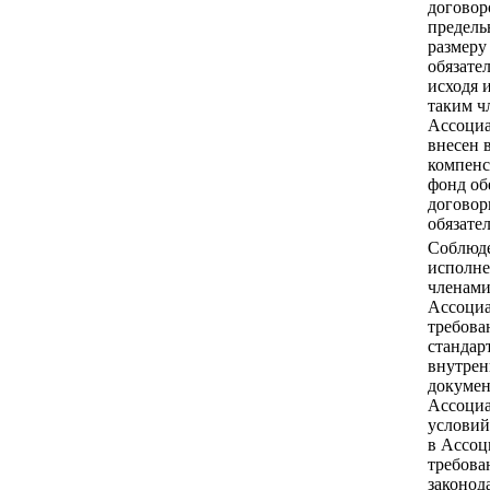
договор
предель
размеру
обязател
исходя 
таким ч
Ассоци
внесен 
компен
фонд об
догово
обязател
Соблюд
исполн
членам
Ассоци
требова
стандар
внутре
докумен
Ассоци
условий
в Ассоц
требова
законод