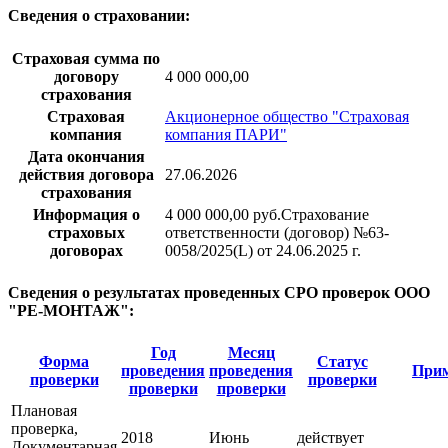
Сведения о страховании:
Страховая сумма по
договору
4 000 000,00
страхования
Страховая
Акционерное общество "Страховая
компания
компания ПАРИ"
Дата окончания
действия договора
27.06.2026
страхования
Информация о
4 000 000,00 руб.Страхование
страховых
ответственности (договор) №63-
договорах
0058/2025(L) от 24.06.2025 г.
Сведения о результатах проведенных СРО проверок ООО
"РЕ-МОНТАЖ":
Год
Месяц
Форма
Статус
проведения
проведения
Прим
проверки
проверки
проверки
проверки
Плановая
проверка,
2018
Июнь
действует
Документарная