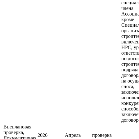
специал
члена
Ассоци
кроме
Специал
организ
строите
включе
НРС, у
ответст
по дого
строите
подряда
договор
на осущ
сноса,
заключе
использ
конкур
способо
заключе
договор
Внеплановая
проверка,
2026
Апрель
проверка
Документарная