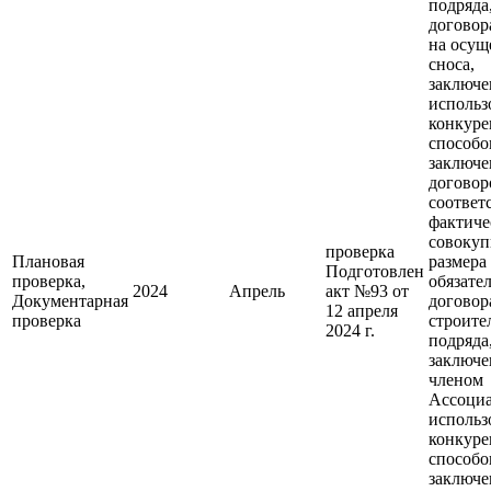
подряда
договор
на осущ
сноса,
заключе
использ
конкур
способо
заключе
договор
соответ
фактиче
совокуп
проверка
Плановая
размера
Подготовлен
проверка,
обязате
2024
Апрель
акт №93 от
Документарная
договор
12 апреля
проверка
строите
2024 г.
подряда
заключ
членом
Ассоциа
использ
конкур
способо
заключе