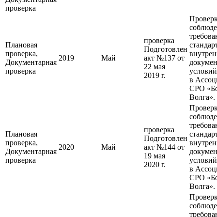
проверка
Провер
соблюд
требова
проверка
Плановая
стандар
Подготовлен
проверка,
внутре
2019
Май
акт №137 от
Документарная
докумен
22 мая
проверка
условий
2019 г.
в Ассо
СРО «Б
Волга».
Провер
соблюд
требова
проверка
Плановая
стандар
Подготовлен
проверка,
внутре
2020
Май
акт №144 от
Документарная
докумен
19 мая
проверка
условий
2020 г.
в Ассо
СРО «Б
Волга».
Провер
соблюд
требова