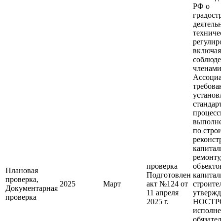
РФ о
градост
деятель
техниче
регулир
включая
соблюд
членам
Ассоци
требова
установ
стандар
процес
выполне
по строи
реконст
капитал
ремонту
проверка
объекто
Плановая
Подготовлен
капитал
проверка,
2025
Март
акт №124 от
строите
Документарная
11 апреля
утверж
проверка
2025 г.
НОСТР
исполн
обязате