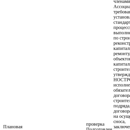
членам
Ассоци
требова
установ
стандар
процес
выполне
по строи
реконст
капитал
ремонту
объекто
капитал
строите
утверж
НОСТР
исполн
обязате
договор
строите
подряда
договор
на осущ
сноса,
проверка
Плановая
заключе
Подготовлен