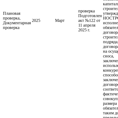
капитал
строите
проверка
Плановая
утверж
Подготовлен
проверка,
НОСТР
2025
Март
акт №122 от
Документарная
исполн
11 апреля
проверка
обязате
2025 г.
договор
строите
подряда
договор
на осущ
сноса,
заключе
использ
конкур
способо
заключе
договор
соответ
фактиче
совокуп
размера
обязате
таким д
предель