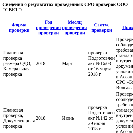
Сведения о результатах проведенных СРО проверок ООО
"СВЕТ":
Год
Месяц
Форма
Статус
проведения
проведения
Прим
проверки
проверки
проверки
проверки
Провер
соблюд
требова
Плановая
проверка
стандар
проверка
Подготовлен
внутре
размера ОДО,
2018
Март
акт №16/03
докумен
Камеральная
от 16 марта
условий
проверка
2018 г.
в Ассо
СРО «Б
Волга».
Провер
соблюд
требова
проверка
Плановая
стандар
Подготовлен
проверка,
внутре
2018
Июнь
акт №142 от
Документарная
докумен
29 июня
проверка
условий
2018 г.
в Ассо