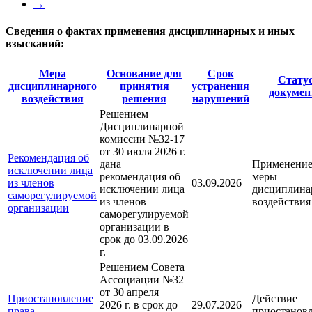
→
Сведения о фактах применения дисциплинарных и иных
взысканий:
Мера
Основание для
Срок
Стату
дисциплинарного
принятия
устранения
докумен
воздействия
решения
нарушений
Решением
Дисциплинарной
комиссии №32-17
от 30 июля 2026 г.
Рекомендация об
дана
Применени
исключении лица
рекомендация об
меры
из членов
03.09.2026
исключении лица
дисциплина
саморегулируемой
из членов
воздействия
организации
саморегулируемой
организации в
срок до 03.09.2026
г.
Решением Совета
Ассоциации №32
от 30 апреля
Приостановление
Действие
2026 г. в срок до
29.07.2026
права
приостанов