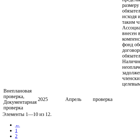
размеру
обязател
исходя 
таким ч
Ассоци
внесен 
компен
фонд об
догово
обязател
Наличи
неоплач
задолже
членски
целевым
Внеплановая
проверка,
2025
Апрель
проверка
Документарная
проверка
Элементы 1—10 из 12.
←
1
2