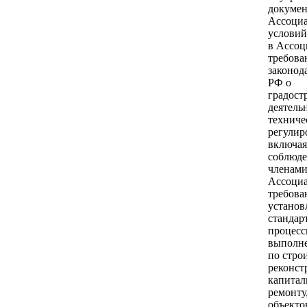
докумен
Ассоци
условий
в Ассоц
требова
законод
РФ о
градост
деятель
техниче
регулир
включая
соблюд
членам
Ассоци
требова
установ
стандар
процес
выполне
по строи
реконст
капитал
ремонту
объекто