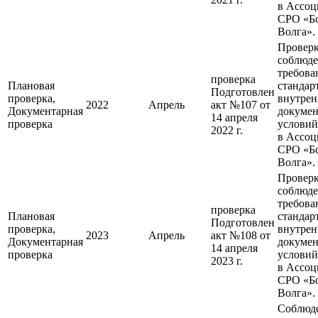
в Ассо
СРО «Б
Волга».
Провер
соблюд
требова
проверка
Плановая
стандар
Подготовлен
проверка,
внутре
2022
Апрель
акт №107 от
Документарная
докумен
14 апреля
проверка
условий
2022 г.
в Ассо
СРО «Б
Волга».
Провер
соблюд
требова
проверка
Плановая
стандар
Подготовлен
проверка,
внутре
2023
Апрель
акт №108 от
Документарная
докумен
14 апреля
проверка
условий
2023 г.
в Ассо
СРО «Б
Волга».
Соблюд