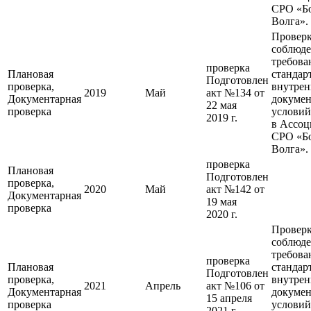
СРО «Б
Волга».
Провер
соблюд
требова
проверка
Плановая
стандар
Подготовлен
проверка,
внутре
2019
Май
акт №134 от
Документарная
докумен
22 мая
проверка
условий
2019 г.
в Ассо
СРО «Б
Волга».
проверка
Плановая
Подготовлен
проверка,
2020
Май
акт №142 от
Документарная
19 мая
проверка
2020 г.
Провер
соблюд
требова
проверка
Плановая
стандар
Подготовлен
проверка,
внутре
2021
Апрель
акт №106 от
Документарная
докумен
15 апреля
проверка
условий
2021 г.