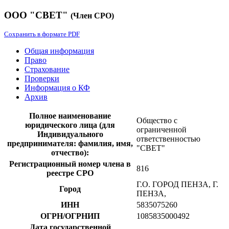
ООО "СВЕТ"
(Член СРО)
Сохранить в формате PDF
Общая информация
Право
Страхование
Проверки
Информация о КФ
Архив
Полное наименование
Общество с
юридического лица (для
ограниченной
Индивидуального
ответственностью
предпринимателя: фамилия, имя,
"СВЕТ"
отчество):
Регистрационный номер члена в
816
реестре СРО
Г.О. ГОРОД ПЕНЗА, Г.
Город
ПЕНЗА,
ИНН
5835075260
ОГРН/ОГРНИП
1085835000492
Дата государственной