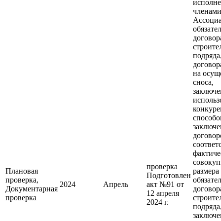
исполн
членам
Ассоци
обязате
договор
строите
подряда
договор
на осущ
сноса,
заключе
использ
конкур
способо
заключе
договор
соответ
фактиче
совокуп
проверка
Плановая
размера
Подготовлен
проверка,
обязате
2024
Апрель
акт №91 от
Документарная
договор
12 апреля
проверка
строите
2024 г.
подряда
заключ