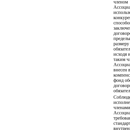
членом
Ассоциа
использ
конкур
способо
заключе
договор
предель
размеру
обязател
исходя 
таким ч
Ассоци
внесен 
компен
фонд об
догово
обязател
Соблюд
исполн
членам
Ассоци
требова
стандар
внутре