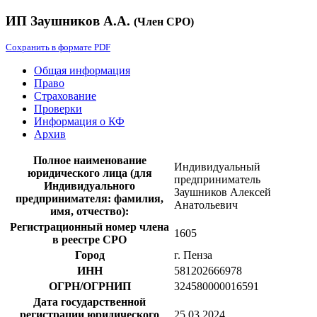
ИП Заушников А.А.
(Член СРО)
Сохранить в формате PDF
Общая информация
Право
Страхование
Проверки
Информация о КФ
Архив
Полное наименование
Индивидуальный
юридического лица (для
предприниматель
Индивидуального
Заушников Алексей
предпринимателя: фамилия,
Анатольевич
имя, отчество):
Регистрационный номер члена
1605
в реестре СРО
Город
г. Пенза
ИНН
581202666978
ОГРН/ОГРНИП
324580000016591
Дата государственной
регистрации юридического
25.03.2024