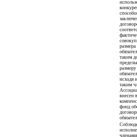
использ
конкур
способо
заключе
договор
соответ
фактиче
совокуп
размера
обязате
таким д
предель
размеру
обязател
исходя 
таким ч
Ассоци
внесен 
компен
фонд об
догово
обязател
Соблюд
исполн
членам