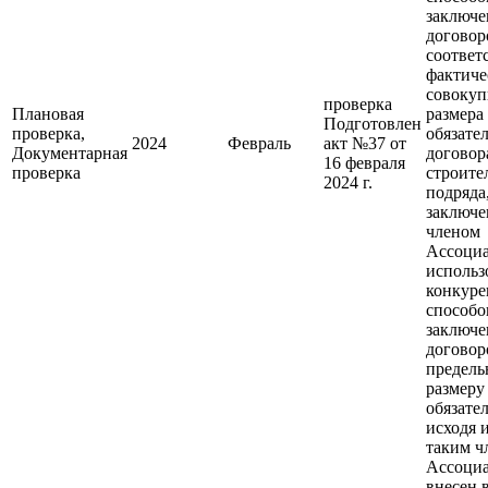
заключе
договор
соответ
фактиче
совокуп
проверка
Плановая
размера
Подготовлен
проверка,
обязате
2024
Февраль
акт №37 от
Документарная
договор
16 февраля
проверка
строите
2024 г.
подряда
заключ
членом
Ассоциа
использ
конкур
способо
заключе
договор
предель
размеру
обязател
исходя 
таким ч
Ассоци
внесен 