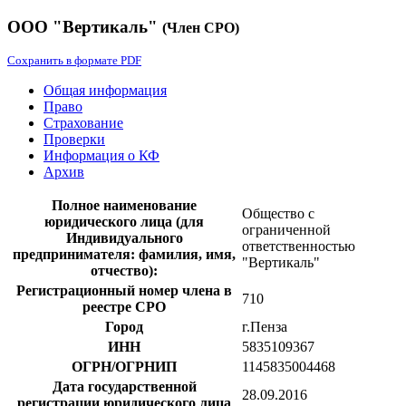
ООО "Вертикаль"
(Член СРО)
Сохранить в формате PDF
Общая информация
Право
Страхование
Проверки
Информация о КФ
Архив
Полное наименование
Общество с
юридического лица (для
ограниченной
Индивидуального
ответственностью
предпринимателя: фамилия, имя,
"Вертикаль"
отчество):
Регистрационный номер члена в
710
реестре СРО
Город
г.Пенза
ИНН
5835109367
ОГРН/ОГРНИП
1145835004468
Дата государственной
28.09.2016
регистрации юридического лица