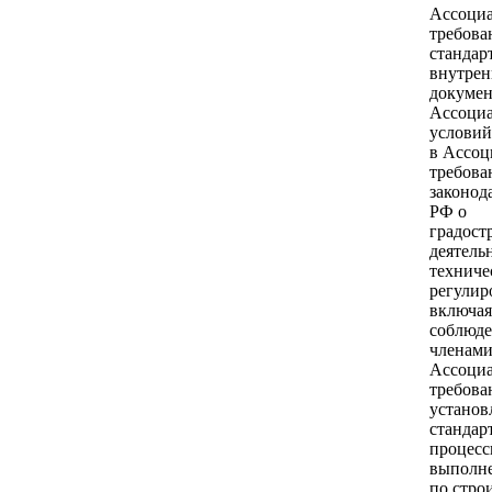
Ассоци
требова
стандар
внутре
докумен
Ассоци
условий
в Ассоц
требова
законод
РФ о
градост
деятель
техниче
регулир
включая
соблюд
членам
Ассоци
требова
установ
стандар
процес
выполне
по строи