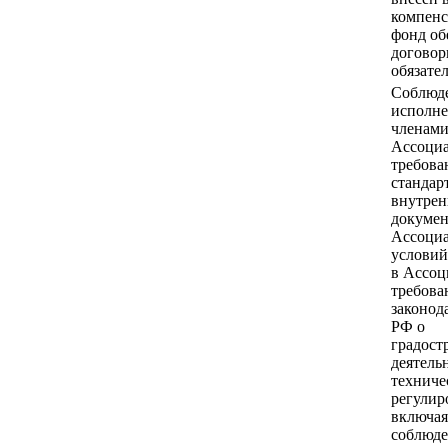
компен
фонд об
догово
обязател
Соблюд
исполн
членам
Ассоци
требова
стандар
внутре
докумен
Ассоци
условий
в Ассоц
требова
законод
РФ о
градост
деятель
техниче
регулир
включая
соблюд