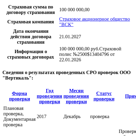
Страховая сумма по
100 000 000,00
договору страхования
Страховое акционерное общество
Страховая компания
"ВСК"
Дата окончания
действия договора
21.01.2027
страхования
100 000 000,00 руб.Страховой
Информация о
полис №2500$13404796 от
страховых договорах
22.01.2026
Сведения о результатах проведенных СРО проверок ООО
"Вертикаль":
Год
Месяц
Форма
Статус
проведения
проведения
Прим
проверки
проверки
проверки
проверки
Плановая
проверка,
2017
Декабрь
проверка
Документарная
проверка
Провер