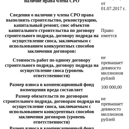
наличие права члена СРО
от
01.07.2017 г.
Сведения о наличии у члена СРО права
выполнять строительство, реконструкцию,
капитальный ремонт, снос объектов
капитального строительства по договору
Право
строительного подряда, договору подряда на
имеется
осуществление сноса, заключаемым с
использованием конкурентных способов
заключения договоров:
не
Стоимость работ по одному договору
превышает
строительного подряда, договору подряда на
девяносто
осуществление сноса (уровень
миллионов
ответственности)
рублей
Размер взноса в компенсационный фонд
100 000,00
возмещения вреда составляет
Размер обязательств по договорам
не
строительного подряда, договорам подряда на
превышает
осуществление сноса, заключаемым с
девяносто
использованием конкурентных способов
миллионов
заключения договоров (уровень
рублей
ответственности)
Размер взноса в компенсационный фонд