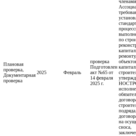
членам
Ассоци
требова
установ
стандар
процес
выполне
по строи
реконст
капитал
ремонту
проверка
объекто
Плановая
Подготовлен
капитал
проверка,
2025
Февраль
акт №65 от
строите
Документарная
14 февраля
утверж
проверка
2025 г.
НОСТР
исполн
обязате
договор
строите
подряда
договор
на осущ
сноса,
заключе