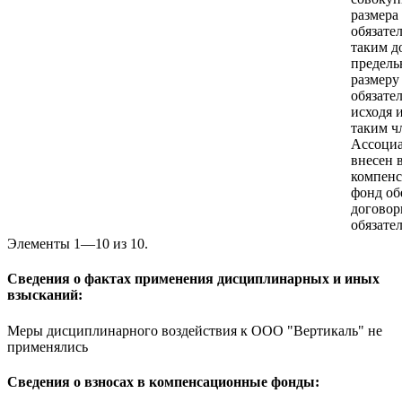
размера
обязате
таким д
предель
размеру
обязател
исходя 
таким ч
Ассоци
внесен 
компен
фонд об
догово
обязател
Элементы 1—10 из 10.
Сведения о фактах применения дисциплинарных и иных
взысканий:
Меры дисциплинарного воздействия к ООО "Вертикаль" не
применялись
Сведения о взносах в компенсационные фонды: