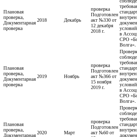
соблюд
требова
проверка
Плановая
стандар
Подготовлен
проверка,
внутре
2018
Декабрь
акт №330 от
Документарная
докумен
12 декабря
проверка
условий
2018 г.
в Ассо
СРО «Б
Волга».
Провер
соблюд
требова
проверка
Плановая
стандар
Подготовлен
проверка,
внутре
2019
Ноябрь
акт №366 от
Документарная
докумен
15 ноября
проверка
условий
2019 г.
в Ассо
СРО «Б
Волга».
Провер
соблюд
требова
проверка
Плановая
стандар
Подготовлен
проверка,
внутре
2020
Март
акт №60 от
Документарная
докумен