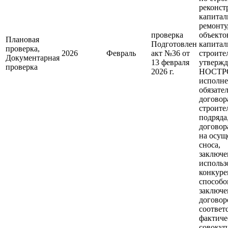
реконст
капитал
ремонту
проверка
объекто
Плановая
Подготовлен
капитал
проверка,
2026
Февраль
акт №36 от
строите
Документарная
13 февраля
утверж
проверка
2026 г.
НОСТР
исполн
обязате
договор
строите
подряда
договор
на осущ
сноса,
заключе
использ
конкур
способо
заключе
договор
соответ
фактиче
совокуп