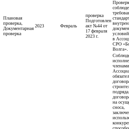
Провер
соблюд
требова
проверка
Плановая
стандар
Подготовлен
проверка,
внутре
2023
Февраль
акт №44 от
Документарная
докумен
17 февраля
проверка
условий
2023 г.
в Ассо
СРО «Б
Волга».
Соблюд
исполн
членам
Ассоци
обязате
договор
строите
подряда
договор
на осущ
сноса,
заключе
использ
конкур
способо