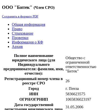
ООО "Битек"
(Член СРО)
Сохранить в формате PDF
Общая информация
Право
Страхование
Проверки
Информация о КФ
Архив
Полное наименование
Общество с
юридического лица (для
ограниченной
Индивидуального
ответственностью
предпринимателя: фамилия, имя,
"Битек"
отчество):
Регистрационный номер члена в
26
реестре СРО
Город
г. Пенза
ИНН
5836623575
ОГРН/ОГРНИП
1065836023197
Дата государственной
31.05.2006
регистрации юридического лица