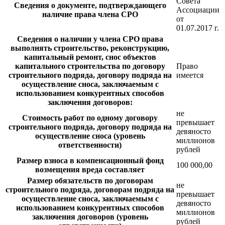
Совета
Сведения о документе, подтверждающего
Ассоциации
наличие права члена СРО
от
01.07.2017 г.
Сведения о наличии у члена СРО права
выполнять строительство, реконструкцию,
капитальный ремонт, снос объектов
капитального строительства по договору
Право
строительного подряда, договору подряда на
имеется
осуществление сноса, заключаемым с
использованием конкурентных способов
заключения договоров:
не
Стоимость работ по одному договору
превышает
строительного подряда, договору подряда на
девяносто
осуществление сноса (уровень
миллионов
ответственности)
рублей
Размер взноса в компенсационный фонд
100 000,00
возмещения вреда составляет
Размер обязательств по договорам
не
строительного подряда, договорам подряда на
превышает
осуществление сноса, заключаемым с
девяносто
использованием конкурентных способов
миллионов
заключения договоров (уровень
рублей