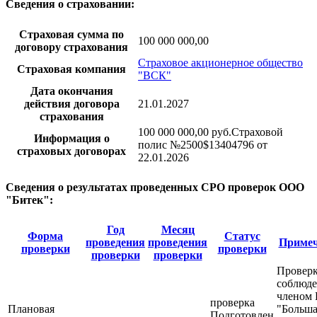
Сведения о страховании:
Страховая сумма по
100 000 000,00
договору страхования
Страховое акционерное общество
Страховая компания
"ВСК"
Дата окончания
действия договора
21.01.2027
страхования
100 000 000,00 руб.Страховой
Информация о
полис №2500$13404796 от
страховых договорах
22.01.2026
Сведения о результатах проведенных СРО проверок ООО
"Битек":
Год
Месяц
Форма
Статус
проведения
проведения
Примеч
проверки
проверки
проверки
проверки
Провер
соблюд
членом
проверка
Плановая
"Больша
Подготовлен