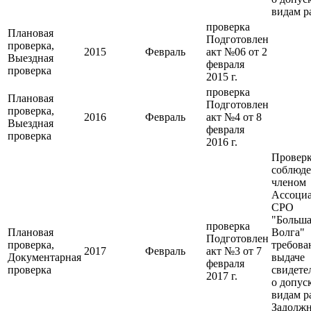
видам р
проверка
Плановая
Подготовлен
проверка,
2015
Февраль
акт №06 от 2
Выездная
февраля
проверка
2015 г.
проверка
Плановая
Подготовлен
проверка,
2016
Февраль
акт №4 от 8
Выездная
февраля
проверка
2016 г.
Провер
соблюд
членом
Ассоци
СРО
"Больша
проверка
Плановая
Волга"
Подготовлен
проверка,
требова
2017
Февраль
акт №3 от 7
Документарная
выдаче
февраля
проверка
свидете
2017 г.
о допус
видам р
Задолжн