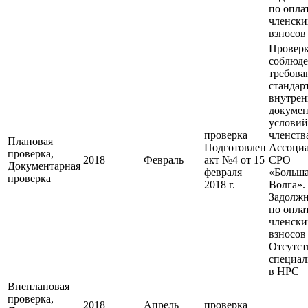
по опла
членски
взносов
Провер
соблюд
требова
стандар
внутре
докумен
условий
проверка
членств
Плановая
Подготовлен
Ассоци
проверка,
2018
Февраль
акт №4 от 15
СРО
Документарная
февраля
«Больш
проверка
2018 г.
Волга».
Задолжн
по опла
членски
взносов
Отсутст
специал
в НРС
Внеплановая
проверка,
2018
Апрель
проверка