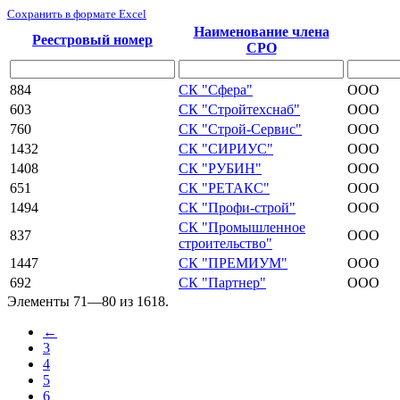
Сохранить в формате Excel
Наименование члена
Реестровый номер
СРО
884
СК "Сфера"
ООО
603
СК "Стройтехснаб"
ООО
760
СК "Строй-Сервис"
ООО
1432
СК "СИРИУС"
ООО
1408
СК "РУБИН"
ООО
651
СК "РЕТАКС"
ООО
1494
СК "Профи-строй"
ООО
СК "Промышленное
837
ООО
строительство"
1447
СК "ПРЕМИУМ"
ООО
692
СК "Партнер"
ООО
Элементы 71—80 из 1618.
←
3
4
5
6