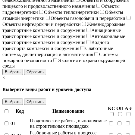
сельскохозяйственного назначения
Объекты и сооружения
пищевого и продовольственного назначения
Объекты
гидроэнергетики
Объекты теплоэнергетики
Объекты
атомной энергетики
Объекты газодобычи и переработки
Объекты нефтедобычи и переработки
Железнодорожные
транспортные комплексы и сооружения
Авиационные
транспортные комплексы и сооружения
Автомобильные
транспортные комплексы и сооружения
Водного
транспорта комплексы и сооружения
Слаботочные
системы, диспетчеризация и автоматизация
Системы
пожарной безопасности
Экология и охрана окружающей
среды
Выбрать
Сбросить
×
Выберите виды работ и уровень доступа
Выбрать
Сбросить
КС
ОП
АЭ
Код
Наименование
Геодезические работы, выполняемые
01.
на строительных площадках
Разбивочные работы в процессе