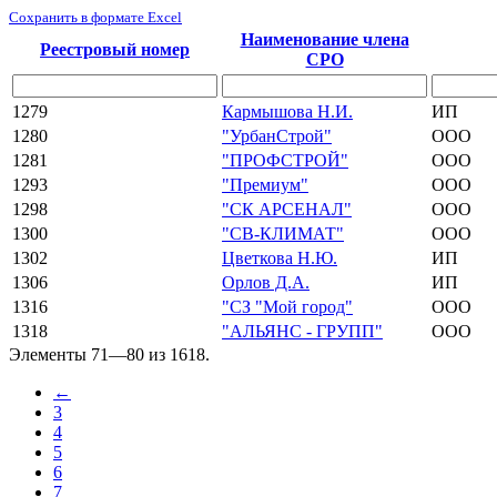
Сохранить в формате Excel
Наименование члена
Реестровый номер
СРО
1279
Кармышова Н.И.
ИП
1280
"УрбанСтрой"
ООО
1281
"ПРОФСТРОЙ"
ООО
1293
"Премиум"
ООО
1298
"СК АРСЕНАЛ"
ООО
1300
"СВ-КЛИМАТ"
ООО
1302
Цветкова Н.Ю.
ИП
1306
Орлов Д.А.
ИП
1316
"СЗ "Мой город"
ООО
1318
"АЛЬЯНС - ГРУПП"
ООО
Элементы 71—80 из 1618.
←
3
4
5
6
7