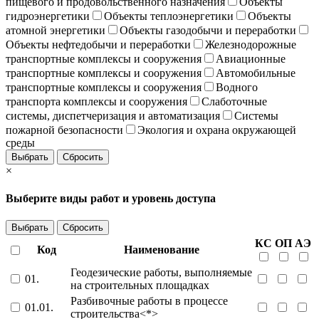
пищевого и продовольственного назначения
Объекты
гидроэнергетики
Объекты теплоэнергетики
Объекты
атомной энергетики
Объекты газодобычи и переработки
Объекты нефтедобычи и переработки
Железнодорожные
транспортные комплексы и сооружения
Авиационные
транспортные комплексы и сооружения
Автомобильные
транспортные комплексы и сооружения
Водного
транспорта комплексы и сооружения
Слаботочные
системы, диспетчеризация и автоматизация
Системы
пожарной безопасности
Экология и охрана окружающей
среды
Выбрать
Сбросить
×
Выберите виды работ и уровень доступа
Выбрать
Сбросить
КС
ОП
АЭ
Код
Наименование
Геодезические работы, выполняемые
01.
на строительных площадках
Разбивочные работы в процессе
01.01.
строительства<*>